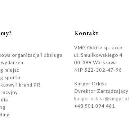
imy?
Kontakt
VMG Orkisz sp. z o.o.
owa organizacja i obsługa
ul. Smulikowskiego 4
 wydarzeń
00-389 Warszawa
g miejsc
NIP 522-302-47-96
g sportu
Kasper Orkisz
ktowy i brand PR
Dyrektor Zarządzający
racyjny
kasper.orkisz@vmgpr.pl
edia
+48 501 094 461
ing
ding