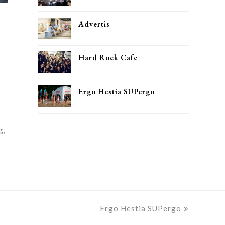
Advertis
Hard Rock Cafe
Ergo Hestia SUPergo
g,
Ergo Hestia SUPergo
next
post: